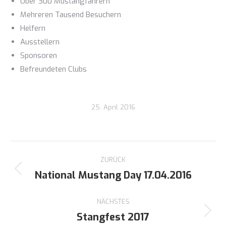
Über 300 Mustangfahrern
Mehreren Tausend Besuchern
Helfern
Ausstellern
Sponsoren
Befreundeten Clubs
25. April 2016
Kommentarnavigation
ZURÜCK
National Mustang Day 17.04.2016
Vorheriger
Beitrag:
NÄCHSTES
Stangfest 2017
Nächster