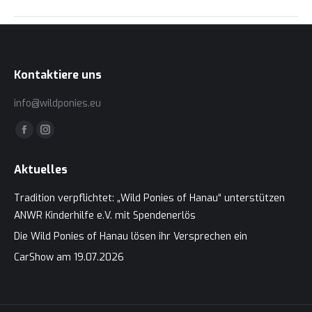
Beitrag:
Kontaktiere uns
info@wildponies.eu
Finden Sie uns auf:
Facebook
Instagram
page
page
Aktuelles
opens
opens
in
in
Tradition verpflichtet: „Wild Ponies of Hanau“ unterstützen
new
new
ANWR Kinderhilfe e.V. mit Spendenerlös
window
window
Die Wild Ponies of Hanau lösen ihr Versprechen ein
CarShow am 19.07.2026