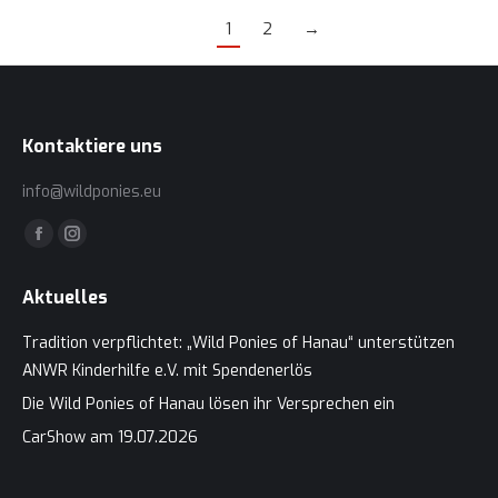
1
2
→
Kontaktiere uns
info@wildponies.eu
Finden Sie uns auf:
Facebook
Instagram
page
page
Aktuelles
opens
opens
in
in
Tradition verpflichtet: „Wild Ponies of Hanau“ unterstützen
new
new
ANWR Kinderhilfe e.V. mit Spendenerlös
window
window
Die Wild Ponies of Hanau lösen ihr Versprechen ein
CarShow am 19.07.2026