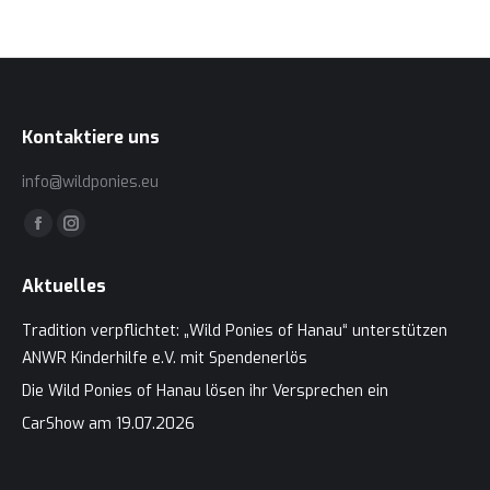
Kontaktiere uns
info@wildponies.eu
Finden Sie uns auf:
Facebook
Instagram
page
page
Aktuelles
opens
opens
in
in
Tradition verpflichtet: „Wild Ponies of Hanau“ unterstützen
new
new
ANWR Kinderhilfe e.V. mit Spendenerlös
window
window
Die Wild Ponies of Hanau lösen ihr Versprechen ein
CarShow am 19.07.2026