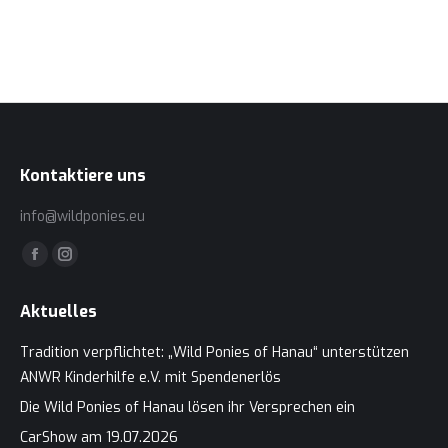
1964-1973
,
Fahrzeuge
,
Mustang
7. Mai 2019
Mehr lesen
Kontaktiere uns
info@wildponies.eu
Finden Sie uns auf:
Facebook
Instagram
page
page
Aktuelles
opens
opens
in
in
Tradition verpflichtet: „Wild Ponies of Hanau“ unterstützen
new
new
ANWR Kinderhilfe e.V. mit Spendenerlös
window
window
Die Wild Ponies of Hanau lösen ihr Versprechen ein
CarShow am 19.07.2026