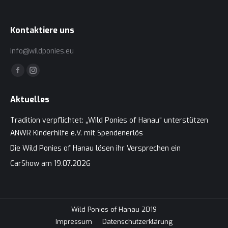
Kontaktiere uns
info@wildponies.eu
Finden Sie uns auf:
Facebook
Instagram
page
page
Aktuelles
opens
opens
in
in
Tradition verpflichtet: „Wild Ponies of Hanau“ unterstützen
new
new
ANWR Kinderhilfe e.V. mit Spendenerlös
window
window
Die Wild Ponies of Hanau lösen ihr Versprechen ein
CarShow am 19.07.2026
Wild Ponies of Hanau 2019
Impressum
Datenschutzerklärung