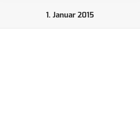
1. Januar 2015
Sie befinden sich hier:
Stangfest 2015
Eigene Events
Von
Lucas
1. Januar 2015