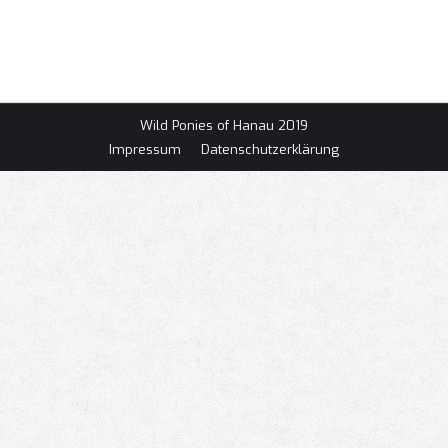
Ettelbrück – Luxemburg
Besuchte Events
Von
Lucas
6. Oktober 2018
Wild Ponies of Hanau 2019
Impressum
Datenschutzerklärung