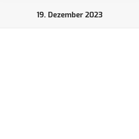
19. Dezember 2023
Sie befinden sich hier:
Wild Ponies of Hanau unterstützen
ANWR Kinderhilfe e.V.
Berichte
,
PR-Berichte
Von
Lucas
19. Dezember 2023