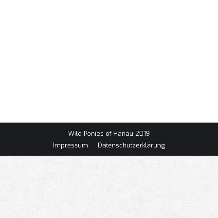
Vorweihnachtliche Spende an die ANWR Kinderhilfe
e.V. Am 29.11.2023 trafen sich der Sprecher der Wild
Ponies of Hanau Horst Meige und der
Verantwortliche für die ANWR – Kinderhilfe e-V. zur
Spendenübergabe in Mainhausen. Die Wild Ponies of
Hanau sind ein Ford Mustang Club, die am 25. Juni
2023ihr europaweites Jahrestreffen/Mustang – Car
– Show auf…
Wild Ponies of Hanau 2019
Impressum
Datenschutzerklärung