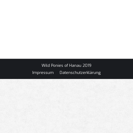
2016 GT
2015-present
,
Fahrzeuge
,
Mustang
Von
Lucas
4. Februar 2025
Allgemeine InformationenBaujahr2016 ModellGT
Convertible BesitzerMatthias Meiringer Leistung485
PS
Wild Ponies of Hanau 2019
Impressum
Datenschutzerklärung