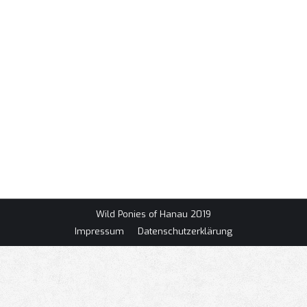
Gradierwerkfest Bad Orb 03.10.2025
Besuchte Events
,
Events
Von
Lucas
3. Oktober 2025
1 2 ►
Wild Ponies of Hanau 2019
Impressum
Datenschutzerklärung