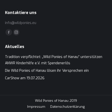
Kontaktiere uns
info@wildponies.eu
Finden Sie uns auf:
Facebook
Instagram
page
page
Aktuelles
opens
opens
in
in
Tradition verpflichtet: „Wild Ponies of Hanau“ unterstützen
new
new
ANWR Kinderhilfe e.V. mit Spendenerlös
window
window
Die Wild Ponies of Hanau lösen ihr Versprechen ein
CarShow am 19.07.2026
Wild Ponies of Hanau 2019
Impressum
Datenschutzerklärung