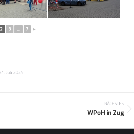
2
3
...
7
►
24. Juli 2024
NÄCHSTES
WPoH in Zug
Nächster
Beitrag: