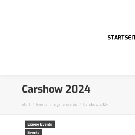
STARTSEI
Carshow 2024
Sie befinden sich hier:
Start
Events
Eigene Events
Carshow 2024
Eigene Events
Events