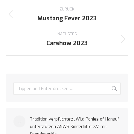
Kommentarnavigation
ZURÜCK
Mustang Fever 2023
Vorheriger
Beitrag:
NÄCHSTES
Carshow 2023
Nächster
Beitrag:
Search:
Tradition verpflichtet: „Wild Ponies of Hanau“
unterstützen ANWR Kinderhilfe e.V. mit