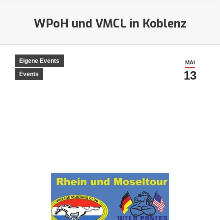
WPoH und VMCL in Koblenz
Sie befinden sich hier:
Eigene Events
MAI
13
Events