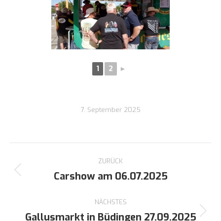
1
2
►
7. September 2025
Kommentarnavigation
ZURÜCK
Carshow am 06.07.2025
Vorheriger
Beitrag:
NÄCHSTES
Gallusmarkt in Büdingen 27.09.2025
Nächster