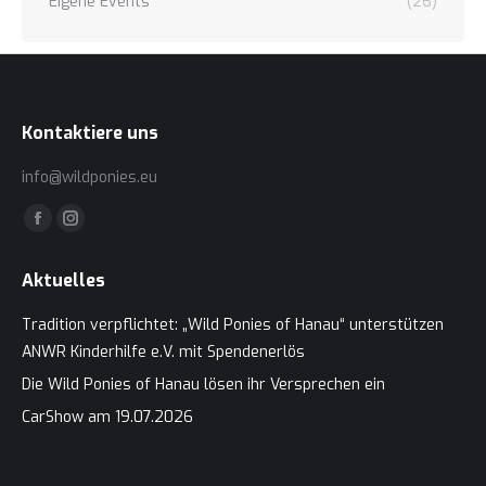
Eigene Events
(26)
Kontaktiere uns
info@wildponies.eu
Finden Sie uns auf:
Facebook
Instagram
page
page
Aktuelles
opens
opens
in
in
Tradition verpflichtet: „Wild Ponies of Hanau“ unterstützen
new
new
ANWR Kinderhilfe e.V. mit Spendenerlös
window
window
Die Wild Ponies of Hanau lösen ihr Versprechen ein
CarShow am 19.07.2026