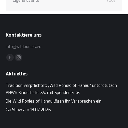
Eigene Events
(26)
Kontaktiere uns
info@wildponies.eu
Finden Sie uns auf:
Facebook
Instagram
page
page
Aktuelles
opens
opens
in
in
Tradition verpflichtet: „Wild Ponies of Hanau“ unterstützen
new
new
ANWR Kinderhilfe e.V. mit Spendenerlös
window
window
Die Wild Ponies of Hanau lösen ihr Versprechen ein
CarShow am 19.07.2026