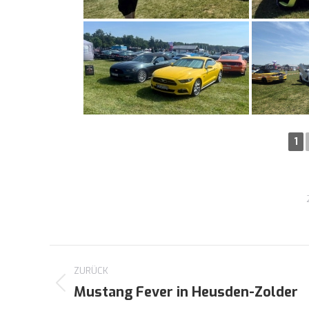
1
Kommentarnavigation
ZURÜCK
Mustang Fever in Heusden-Zolder
Vorheriger