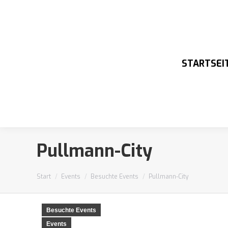
STARTSEI
Pullmann-City
Sie befinden sich hier:
Start
Events
Besuchte Events
Pullmann-City
Besuchte Events
Events