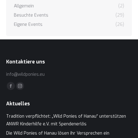
Allgemein
(2)
Besuchte Events
(29)
Eigene Events
(26)
Kontaktiere uns
info@wildponies.eu
Finden Sie uns auf:
Facebook
Instagram
page
page
Aktuelles
opens
opens
in
in
Tradition verpflichtet: „Wild Ponies of Hanau“ unterstützen
new
new
ANWR Kinderhilfe e.V. mit Spendenerlös
window
window
Die Wild Ponies of Hanau lösen ihr Versprechen ein