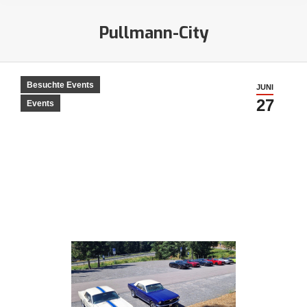
Pullmann-City
Sie befinden sich hier:
Besuchte Events
JUNI
27
Events