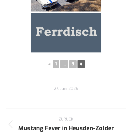
◄
1
...
3
4
27. Juni 2026
Kommentarnavigation
ZURÜCK
Mustang Fever in Heusden-Zolder
Vorheriger