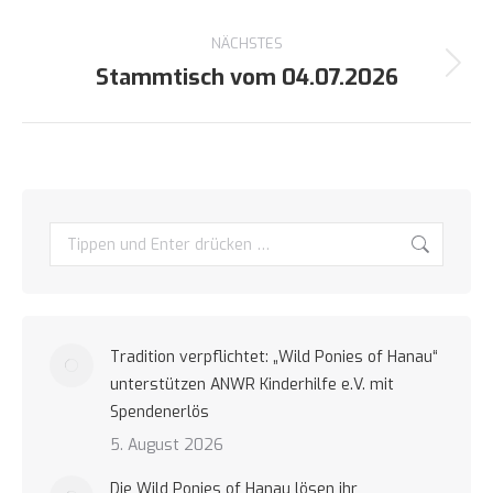
Beitrag:
NÄCHSTES
Stammtisch vom 04.07.2026
Nächster
Beitrag:
Search:
Tradition verpflichtet: „Wild Ponies of Hanau“
unterstützen ANWR Kinderhilfe e.V. mit
Spendenerlös
5. August 2026
Die Wild Ponies of Hanau lösen ihr