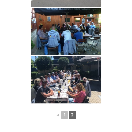
◄
1
2