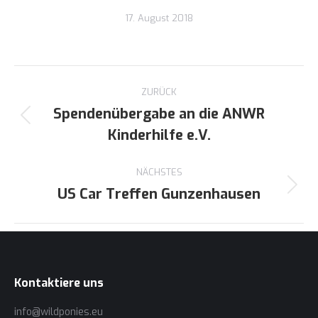
17. August 2018
Kommentarnavigation
ZURÜCK
Spendenübergabe an die ANWR
Vorheriger
Kinderhilfe e.V.
Beitrag:
NÄCHSTES
US Car Treffen Gunzenhausen
Nächster
Beitrag:
Kontaktiere uns
info@wildponies.eu