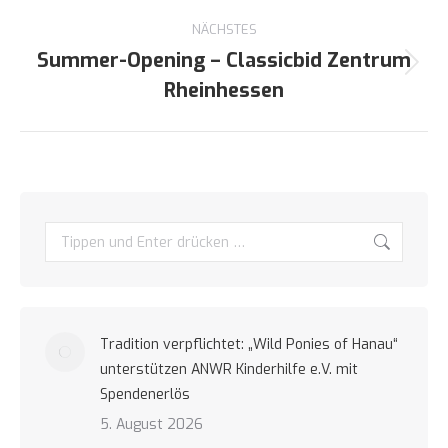
Beitrag:
NÄCHSTES
Summer-Opening – Classicbid Zentrum
Nächster
Rheinhessen
Beitrag:
Search:
Tradition verpflichtet: „Wild Ponies of Hanau“
unterstützen ANWR Kinderhilfe e.V. mit
Spendenerlös
5. August 2026