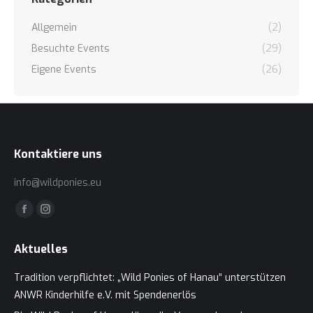
Allgemein
(2)
Besuchte Events
(29)
Eigene Events
(26)
Kontaktiere uns
info@wildponies.eu
Finden Sie uns auf:
Facebook
Instagram
page
page
Aktuelles
opens
opens
in
in
Tradition verpflichtet: „Wild Ponies of Hanau“ unterstützen
new
new
ANWR Kinderhilfe e.V. mit Spendenerlös
window
window