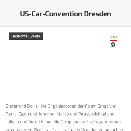
US-Car-Convention Dresden
Sie befinden sich hier:
Besuchte Events
JULI
9
Dieter und Doris, die Organisatoren der Fahrt, Ernst und
Petra, Egon und Johanna, Marco und Petra, Michael und
Juliana und Bernd haben die Strapazen auf sich genommen,
um das legendäre US – Car Treffen in Dresden zu besuchen.