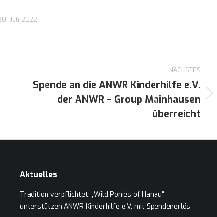
20. Juli 2022
NÄCHSTES
Spende an die ANWR Kinderhilfe e.V.
der ANWR – Group Mainhausen
Nächster
Beitrag:
überreicht
Aktuelles
Tradition verpflichtet: „Wild Ponies of Hanau“
unterstützen ANWR Kinderhilfe e.V. mit Spendenerlös