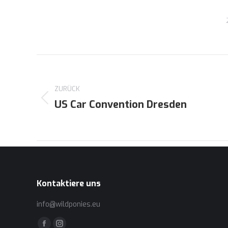
Kommentarnavigation
ZURÜCK
US Car Convention Dresden
Vorheriger
Beitrag:
Kontaktiere uns
info@wildponies.eu
Finden Sie uns auf: