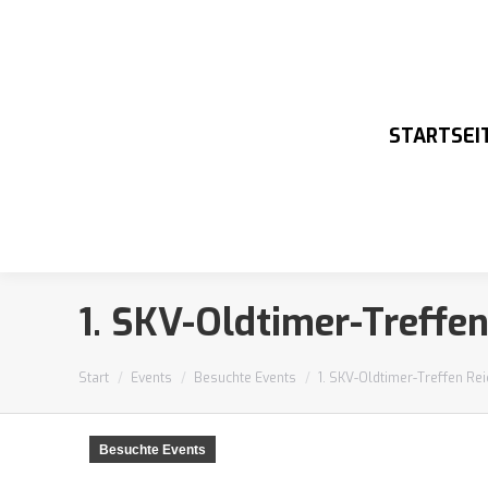
STARTSEI
1. SKV-Oldtimer-Treffe
Sie befinden sich hier:
Start
Events
Besuchte Events
1. SKV-Oldtimer-Treffen Re
Besuchte Events