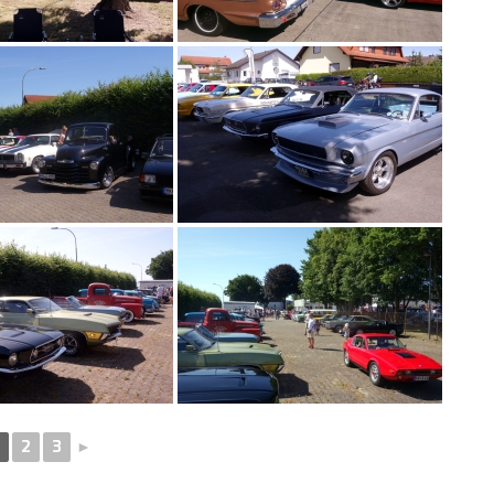
2
3
►