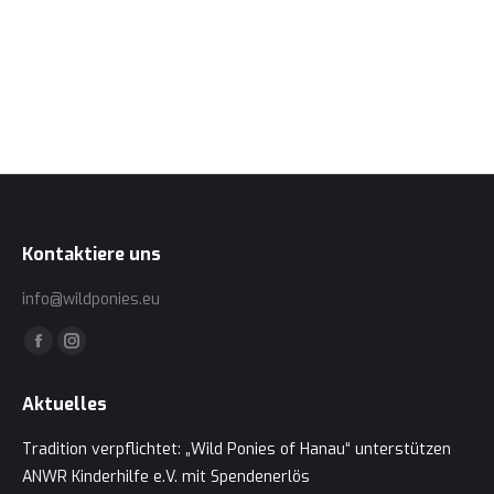
2015 GT
Mehr anzeigen
Kontaktiere uns
info@wildponies.eu
Finden Sie uns auf:
Facebook
Instagram
page
page
Aktuelles
opens
opens
in
in
Tradition verpflichtet: „Wild Ponies of Hanau“ unterstützen
new
new
ANWR Kinderhilfe e.V. mit Spendenerlös