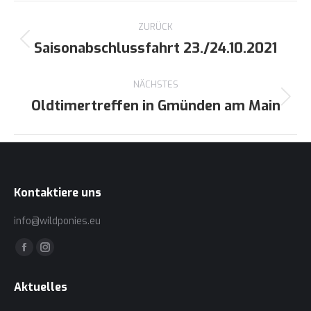
Kommentarnavigation
ZURÜCK
Saisonabschlussfahrt 23./24.10.2021
Vorheriger
Beitrag:
NÄCHSTES
Oldtimertreffen in Gmünden am Main
Nächster
Beitrag:
Kontaktiere uns
info@wildponies.eu
Finden Sie uns auf:
Facebook
Instagram
page
page
Aktuelles
opens
opens
in
in